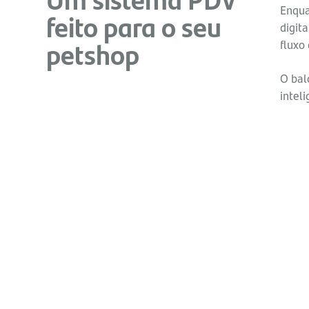
Enqua
feito para o seu
digit
petshop
fluxo
O bal
intel