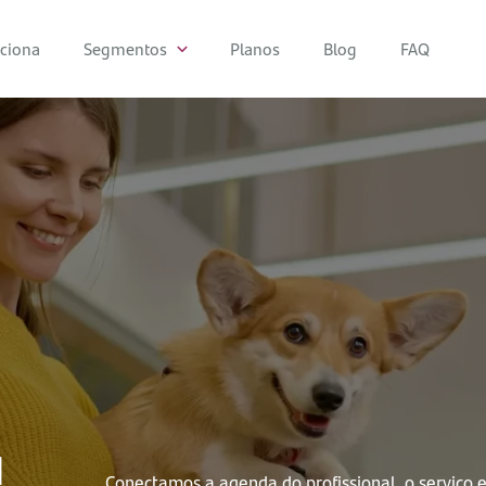
ciona
Segmentos
Planos
Blog
FAQ
a
Conectamos a agenda do profissional, o serviço e